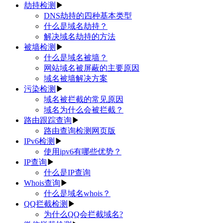
劫持检测
▶
DNS劫持的四种基本类型
什么是域名劫持？
解决域名劫持的方法
被墙检测
▶
什么是域名被墙？
网站域名被屏蔽的主要原因
域名被墙解决方案
污染检测
▶
域名被拦截的常见原因
域名为什么会被拦截？
路由跟踪查询
▶
路由查询检测网页版
IPv6检测
▶
使用ipv6有哪些优势？
IP查询
▶
什么是IP查询
Whois查询
▶
什么是域名whois？
QQ拦截检测
▶
为什么QQ会拦截域名?