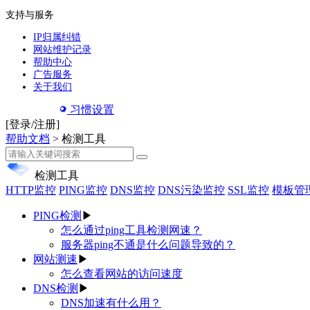
支持与服务
IP归属纠错
网站维护记录
帮助中心
广告服务
关于我们
习惯设置
[登录/注册]
帮助文档
> 检测工具
检测工具
HTTP监控
PING监控
DNS监控
DNS污染监控
SSL监控
模板管
PING检测
▶
怎么通过ping工具检测网速？
服务器ping不通是什么问题导致的？
网站测速
▶
怎么查看网站的访问速度
DNS检测
▶
DNS加速有什么用？