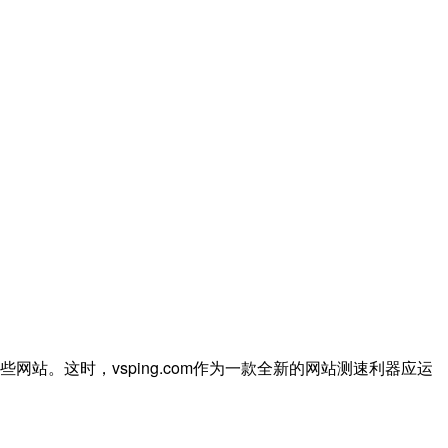
。这时，vsping.com作为一款全新的网站测速利器应运