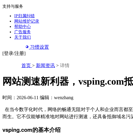
支持与服务
IP归属纠错
网站维护记录
帮助中心
广告服务
关于我们
习惯设置
[登录/注册]
首页
>
新闻资讯
>
详情
网站测速新利器，vsping.c
时间：2026-06-11
编辑：wenzhang
在当今数字化时代，网络的畅通无阻对于个人和企业而言都至关
而生。它不仅能够精准地对网站进行测速，还具备抵御域名污
vsping.com的基本介绍