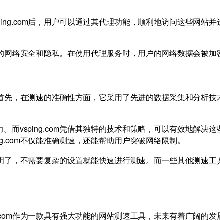
ing.com后，用户可以通过其代理功能，顺利地访问这些网
了用户的网络安全和隐私。在使用代理服务时，用户的网络数据会被
优势。首先，在测速的准确性方面，它采用了先进的数据采集和分
而vsping.com凭借其独特的技术和策略，可以有效地解
g.com不仅能准确测速，还能帮助用户突破网络限制。
面简洁明了，不需要复杂的设置就能快速进行测速。而一些其他测
g.com作为一款具有强大功能的网站测速工具，未来有着广阔