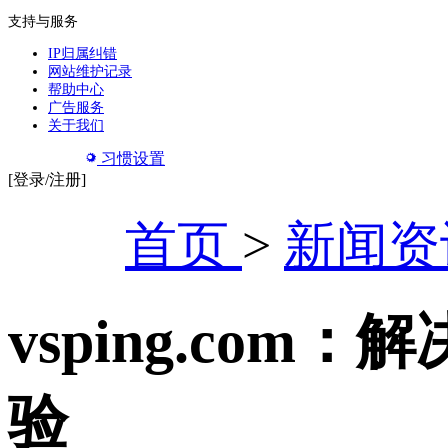
支持与服务
IP归属纠错
网站维护记录
帮助中心
广告服务
关于我们
习惯设置
[登录/注册]
首页
>
新闻资
vsping.c
验