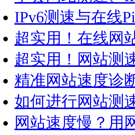
IPv6测速与在线
超实用！在线网站测
超实用！网站测速
精准网站速度诊断
如何进行网站测速
网站速度慢？用网