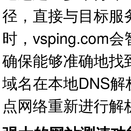
径，直接与目标服
时，vsping.c
确保能够准确地找
域名在本地DNS解析
点网络重新进行解