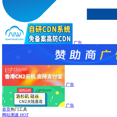
广告
广告
广告
广告
首页
热门工具
网站测速
HOT