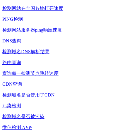
检测网站在全国各地打开速度
PING检测
检测网站服务器ping响应速度
DNS查询
检测域名DNS解析结果
路由查询
查询每一检测节点跳转速度
CDN查询
检测域名是否使用了CDN
污染检测
检测域名是否被污染
微信检测
NEW