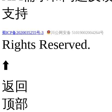
支持
蜀ICP备2020035255号-3
川公网安备 51019002004264号
Rights Reserved.
⬆️
返回
顶部