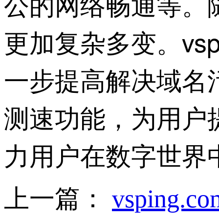
公的网络畅通等。
更加复杂多变。vsp
一步提高解决域名
测速功能，为用户
力用户在数字世界
上一篇：
vspin