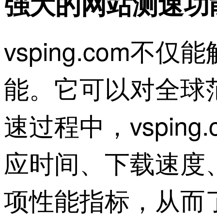
强大的网站测速功
vsping.com
能。它可以对全球
速过程中，vspin
应时间、下载速度
项性能指标，从而