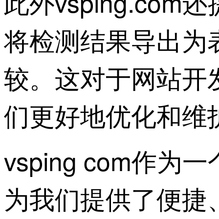
此外vsping.c
将检测结果导出为
较。这对于网站开
们更好地优化和维
vsping com
为我们提供了便捷