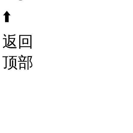
⬆️
返回
顶部