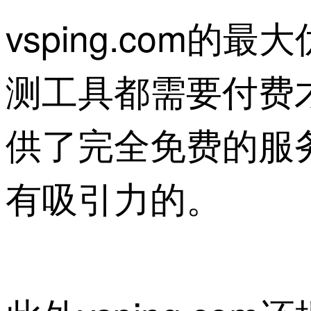
vsping.com
测工具都需要付费才能
供了完全免费的服
有吸引力的。