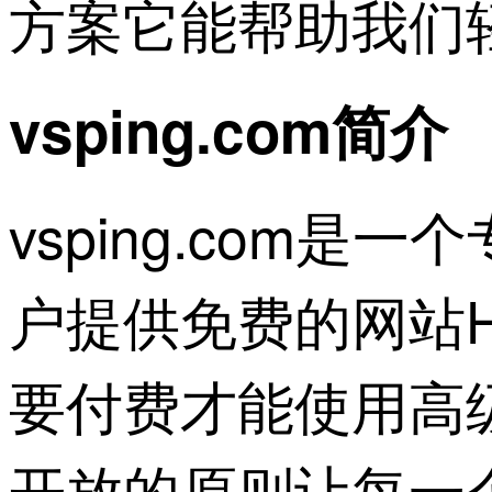
方案它能帮助我们轻
vsping.com简介
vsping.com
户提供免费的网站H
要付费才能使用高级功
开放的原则让每一