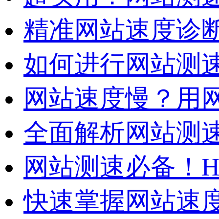
精准网站速度诊断
如何进行网站测速
网站速度慢？用网
全面解析网站测速
网站测速必备！H
快速掌握网站速度