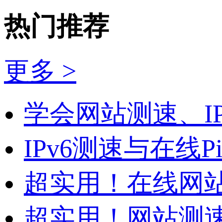
热门推荐
更多 >
学会网站测速、I
IPv6测速与在线
超实用！在线网站测
超实用！网站测速